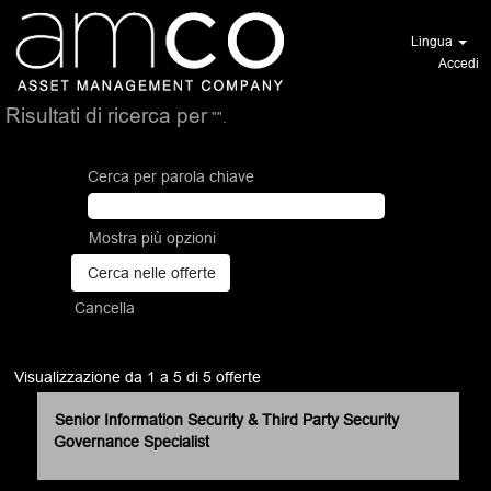
Lingua
Accedi
Risultati di ricerca per
"".
Cerca per parola chiave
Mostra più opzioni
Cancella
Risultati
Visualizzazione da 1 a 5 di 5 offerte
di
Titolo
Effettuare
Senior Information Security & Third Party Security
ricerca
una
Governance Specialist
per
selezione
"".
con
Visualizzazione